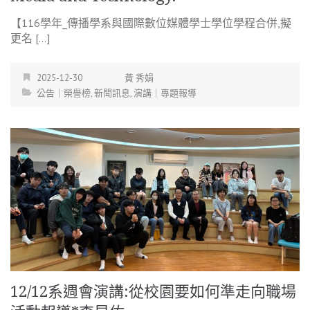
【116學年_傳播學系與國際數位媒體學士學位學程合併,擬
更名 […]
2025-12-30
黃 秀娟
公告｜榮譽榜
,
新聞訊息
,
演講｜專題報導
12/12系週會演講:從校園要如何準走向職場