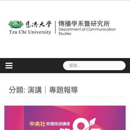
Skip
to
content
搜
尋
關
鍵
分類:
演講｜專題報導
字: