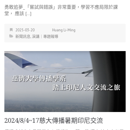
勇敢追夢_「嘗試與錯誤」非常重要，學習不應局限於課
堂， 應該 […]
2025-03-20
Huang Li-Ming
新聞訊息
,
演講｜專題報導
2024/8/4~17慈大傳播暑期印尼交流