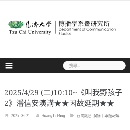
Skip
to
content
搜
尋
關
鍵
字:
2025/4/29 (二)10:10~《叫我野孩子
2》潘信安演講★★因故延期★★
2025-04-21
Huang Li-Ming
新聞訊息
,
演講｜專題報導