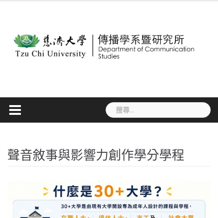
Skip
to
content
搜
尋
關
鍵
字:
聲音敘事與影響力創作學分學程