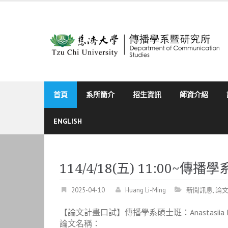
Skip
to
content
首頁
系所簡介
招生資訊
師資介紹
ENGLISH
114/4/18(五) 11:00~傳
2025-04-10
Huang Li-Ming
新聞訊息
,
論
【論文計畫口試】傳播學系碩士班：Anastasiia K
論文名稱：