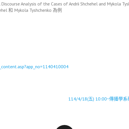
Discourse Analysis of the Cases of Andrii Shchehel and Mykola Ty
 和 Mykola Tyshchenko 為例
ity_content.asp?app_no=1140410004
114/4/18(五) 10:00~傳