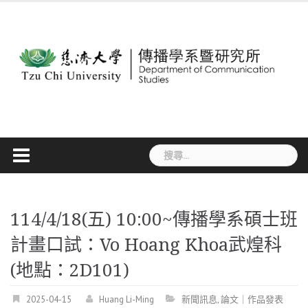
Skip
to
content
搜
尋
關
鍵
字:
114/4/18(五) 10:00~傳播學系碩士班
計畫口試：Vo Hoang Khoa武煌科
(地點：2D101)
2025-04-15
Huang Li-Ming
新聞訊息
,
論文｜作品發表