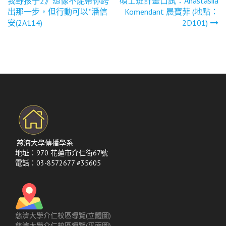
我野孩子2》想像不能帶你跨
碩士班計畫口試：Anastasiia
章
出那一步，但行動可以*潘信
Komendant 晨寶菲 (地點：
安(2A114)
2D101)
導
覽
慈濟大學傳播學系
地址：970 花蓮市介仁街67號
電話：03-8572677 #35605
慈濟大學介仁校區導覽(立體圖)
慈濟大學介仁校區導覽(平面圖)