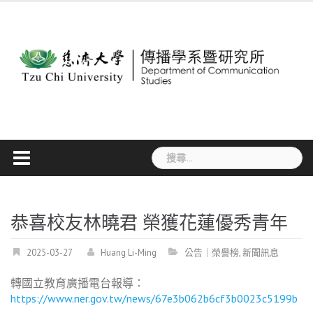
Skip
to
content
搜
尋
關
鍵
字:
恭喜校友林曉君 榮獲花蓮優秀青年
2025-03-27
Huang Li-Ming
公告｜榮譽榜
,
新聞訊息
轉國立教育廣播電台報導：
https://www.ner.gov.tw/news/67e3b062b6cf3b0023c5199b