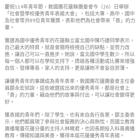
慶祝114年青年節，救國團花蓮縣團委會今（26）日舉辦
「社會暨學校優秀青年表揚大會」，包括大專、高中、國中
及社會等共89位青年獲獎，表彰他們為社會帶來「善」的力
量。
獲選為國中優秀青年的花蓮縣立富北國中陳巧捷同學表示，
自己最大的特質，就是會隨時檢視自己的缺點，並努力改
進，讓自己可以一直進步。她說，富北國中學生數少，所以
每一個人都可以在學校支持下，透過各種活動或比賽來增強
自信、發揮專長，家人的支持，更是讓她不會妄自菲薄。
讓優秀青年的事蹟成為青年表率，救國團花蓮團委會主任委
員鄒永宏就說，這些被選拔出來的優秀青年，都是社會上
「善」的力量，藉由他們的故事與付出，可以讓社會變得更
好。
獲表揚的青年們，除了學生，也有來自各行各業，鄒主委表
示，他們都展現了參與社會服務的決心與熱忱。而國立教育
廣播電臺花蓮分臺的主持人林曉君，也因長期投入科普廣播
教育，傳揚知識與美善，獲得本屆花蓮優秀青年表揚。