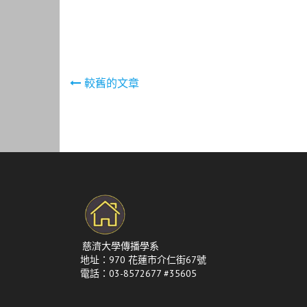
文
較舊的文章
章
導
覽
慈濟大學傳播學系
地址：970 花蓮市介仁街67號
電話：03-8572677 #35605