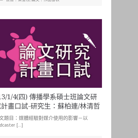
13/1/4(四) 傳播學系碩士班論文研
究計畫口試-研究生：蘇柏連/林清哲
文題目：媒體經驗對媒介使用的影響－以
dcaster […]