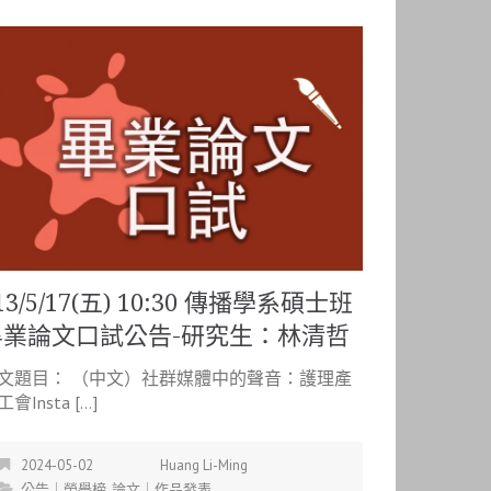
13/5/17(五) 10:30 傳播學系碩士班
畢業論文口試公告-研究生：林清哲
文題目： （中文）社群媒體中的聲音：護理產
會Insta […]
2024-05-02
Huang Li-Ming
公告｜榮譽榜
,
論文｜作品發表