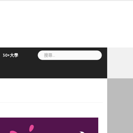
搜
30+大學
尋
關
鍵
字: