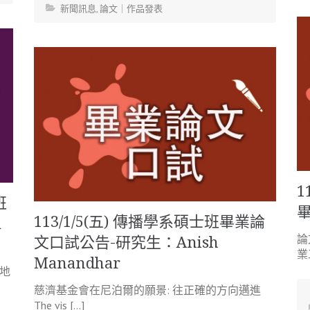
新聞訊息
,
論文｜作品發表
1
班
113/1/5(五) 傳播學系碩士班畢業論
a
論
文口試公告-研究生：Anish
業工
Manandhar
試地
慈濟基金會在尼泊爾的願景: 往正確的方向邁進
The vis […]