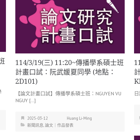
士班
114/3/19(三) 11:20~傳播學系碩士班
1
計畫口試：阮武媛夏同學 (地點：
計
2D101)
K
學
【論文計畫口試】傳播學系碩士班：NGUYEN VU
日
NGUY […]
2025-03-12
Huang Li-Ming
新聞訊息
,
論文｜作品發表