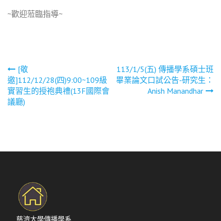
~歡迎蒞臨指導~
文
[敬
113/1/5(五) 傳播學系碩士班
邀]112/12/28(四)9:00~109級
畢業論文口試公告-研究生：
章
實習生的授袍典禮(13F國際會
Anish Manandhar
議廳)
導
覽
慈濟大學傳播學系