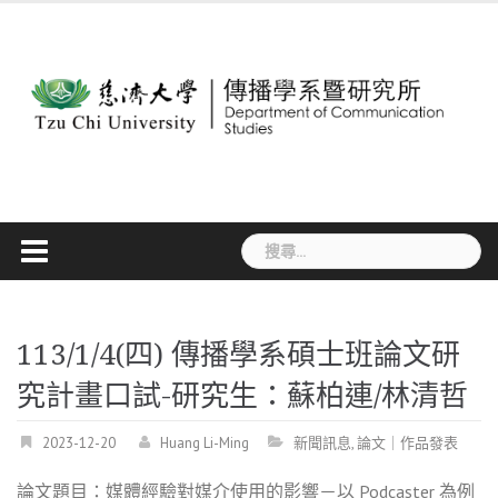
Skip
to
content
搜
尋
關
鍵
字:
113/1/4(四) 傳播學系碩士班論文研
究計畫口試-研究生：蘇柏連/林清哲
2023-12-20
Huang Li-Ming
新聞訊息
,
論文｜作品發表
論文題目：媒體經驗對媒介使用的影響－以 Podcaster 為例