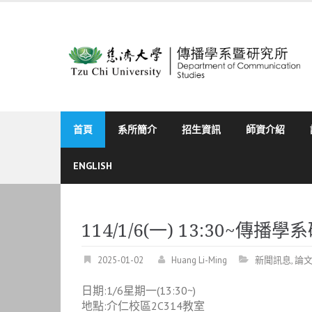
Skip
to
content
首頁
系所簡介
招生資訊
師資介紹
ENGLISH
114/1/6(一) 13:30~傳
2025-01-02
Huang Li-Ming
新聞訊息
,
論
日期:1/6星期一(13:30~)
地點:介仁校區2C314教室