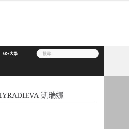
搜
30+大學
尋
關
鍵
字:
HYRADIEVA 凱瑞娜