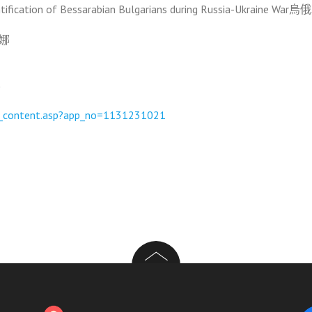
entification of Bessarabian Bulgarians during Russ
瑞娜
)
ity_content.asp?app_no=1131231021