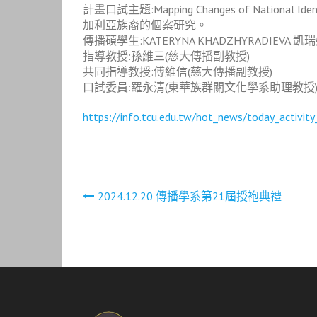
計畫口試主題:Mapping Changes of National Id
加利亞族裔的個案研究。
傳播碩學生:KATERYNA KHADZHYRADIEVA 凱
指導教授:孫維三(慈大傳播副教授)
共同指導教授:傅維信(慈大傳播副教授)
口試委員:羅永清(東華族群關文化學系助理教授
https://info.tcu.edu.tw/hot_news/today_activ
文
2024.12.20 傳播學系第21屆授袍典禮
章
導
覽