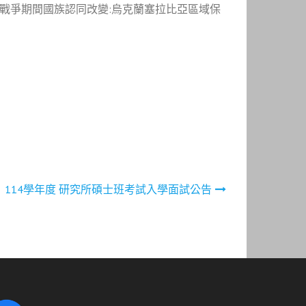
ia-Ukraine War烏俄戰爭期間國族認同改變:烏克蘭塞拉比亞區域保
114學年度 研究所碩士班考試入學面試公告