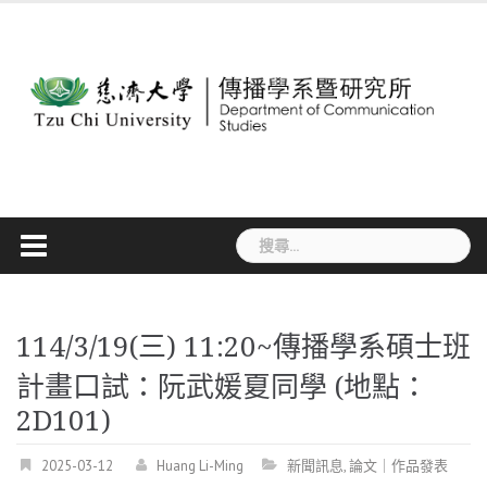
Skip
to
content
搜
尋
關
鍵
字:
114/3/19(三) 11:20~傳播學系碩士班
計畫口試：阮武媛夏同學 (地點：
2D101)
2025-03-12
Huang Li-Ming
新聞訊息
,
論文｜作品發表