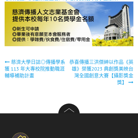
文
慈濟大學日誌◎傳播學系
恭喜傳播三洪傑紳以作品《英
獲 113 年大專校院推動職涯
雄》榮獲2023 典創獎美映台
章
輔導補助計畫
灣全國創意大賽【攝影獎金
獎】
導
覽