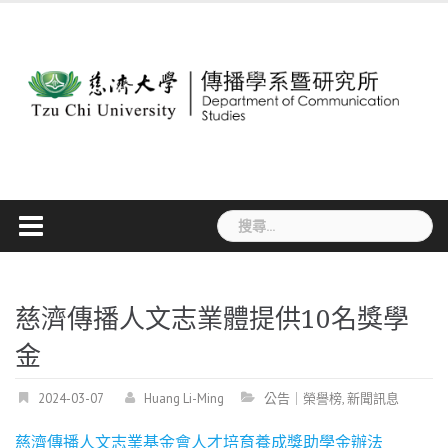
Skip
to
content
搜
尋
關
鍵
字:
慈濟傳播人文志業體提供10名獎學
金
2024-03-07
Huang Li-Ming
公告｜榮譽榜
,
新聞訊息
慈濟傳播人文志業基金會人才培育養成獎助學金辦法