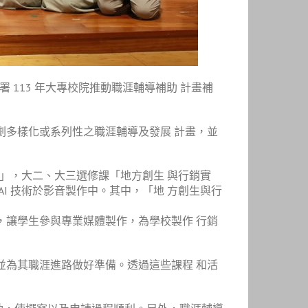
113 年大專校院推動職涯輔導補助 計畫補
劃多樣化或系列性之職涯輔導及發展 計畫，並
索」，大二、大三選修課「地方創生 與行銷實
I 技術於影音製作中。其中，「地 方創生與行
，讓學生參與專業媒體製作，為學校製作 行銷
為其職涯進路做好準備。透過這些課程 和活