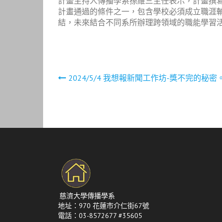
計畫主持人傳播學系孫維三主任表示，計畫撰
計畫通過的條件之一，包含學校必須成立職涯
結，未來結合不同系所辦理跨領域的職能學習活動。
文
2024/5/4 我想報新聞工作坊-獎不完的
章
導
覽
慈濟大學傳播學系
地址：970 花蓮市介仁街67號
電話：03-8572677 #35605