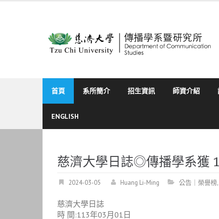
Skip
to
content
首頁
系所簡介
招生資訊
師資介紹
ENGLISH
慈濟大學日誌◎傳播學系獲 
2024-03-05
Huang Li-Ming
公告｜榮譽榜
慈濟大學日誌
時 間:113年03月01日