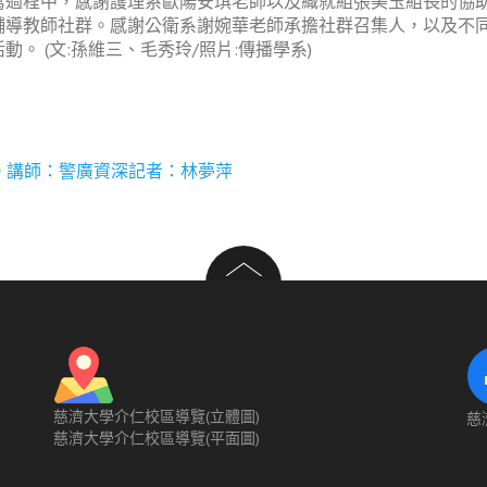
寫過程中，感謝護理系歐陽安琪老師以及織就組張美玉組長的協
輔導教師社群。感謝公衛系謝婉華老師承擔社群召集人，以及不
 (文:孫維三、毛秀玲/照片:傳播學系)
秘密。講師：警廣資深記者：林夢萍
慈濟大學介仁校區導覽(立體圖)
慈
慈濟大學介仁校區導覽(平面圖)