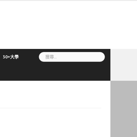
搜
30+大學
尋
關
鍵
字: