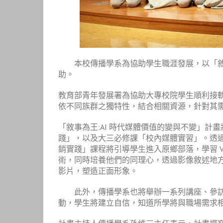
本校傳播學系為協助學生職涯發展，以「敘事為王
助。
教育部青年發展署為協助大專校院學生順利接軌
依不同族群之獨特性，結合相關資源，針對其需
「敘事為王:AI 時代媒體價值的變與不變」
踐」，以及大三必修課「校內媒體實習」。透過
銷實踐」課程將引導學生進入原鄉部落，學習 V
術，同時培養他們的同理心，透過影像敘述地方
影片，塑造正面形象。
此外，傳播學系也將舉辦一系列講座、參訪、
動，學生將建立自信，知道所學將與職場需求相