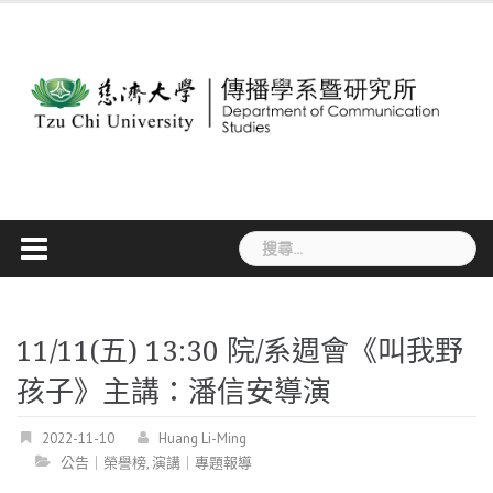
Skip
to
content
搜
尋
關
鍵
字:
11/11(五) 13:30 院/系週會《叫我野
孩子》主講：潘信安導演
2022-11-10
Huang Li-Ming
公告｜榮譽榜
,
演講｜專題報導