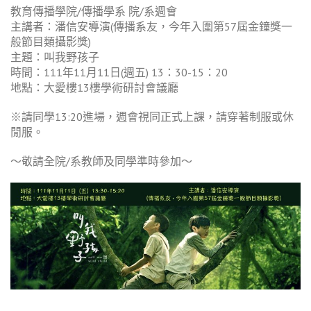
教育傳播學院/傳播學系 院/系週會
主講者：潘信安導演(傳播系友，今年入圍第57屆金鐘獎一
般節目類攝影獎)
主題：叫我野孩子
時間：111年11月11日(週五) 13：30-15：20
地點：大愛樓13樓學術研討會議廳
※請同學13:20進場，週會視同正式上課，請穿著制服或休
閒服。
～敬請全院/系教師及同學準時參加～