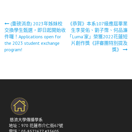
文
(重磅消息) 2023年姊妹校
《恭賀》本系107級應屆畢業
交換學生甄選，即日起開始收
生李旻佑、劉子霈、何品濂
章
件囉！Applications open for
「Luma‘家」榮獲2022花蓮短
the 2023 student exchange
片創作獎《評審團特別提及
導
program!
獎》
覽
慈濟大學傳播學系
地址：970 花蓮市介仁街67號
電話：03-8572677 #35605