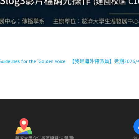
 for the “Golden Voice
【我是海外特派員】延期2026/4/
慈濟大學介仁校區導覽(立體圖)
慈