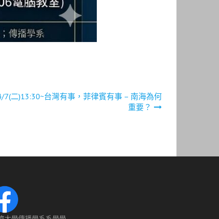
7(二)13:30~台灣有事，菲律賓有事 – 南海為何
重要？
濟大學傳播學系系學學