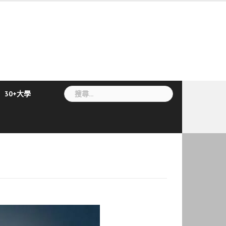
搜
30+大學
尋
關
鍵
字: