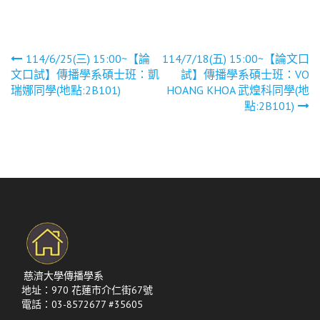
文
114/6/25(三) 15:00~【論
114/7/18(五) 15:00~【論文口
文口試】傳播學系碩士班：凱
試】傳播學系碩士班：VO
章
瑞娜同學(地點:2B101)
HOANG KHOA 武煌科同學(地
點:2B101)
導
覽
慈濟大學傳播學系
地址：970 花蓮市介仁街67號
電話：03-8572677 #35605