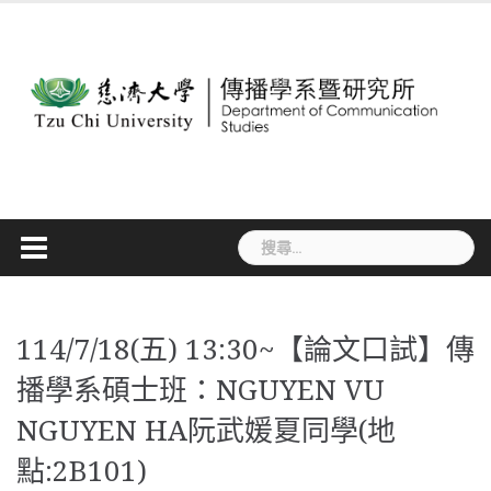
Skip
to
content
搜
尋
關
鍵
字:
114/7/18(五) 13:30~【論文口試】傳
播學系碩士班：NGUYEN VU
NGUYEN HA阮武媛夏同學(地
點:2B101)