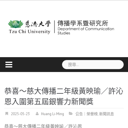
Skip
to
content
搜
尋
關
鍵
字:
恭喜～慈大傳播二年級黃映瑜／許沁
恩入圍第五屆銀響力新聞獎
2025-05-23
Huang Li-Ming
公告｜榮譽榜
,
新聞訊息
恭喜～慈大傳播二年級黃映瑜／許沁恩