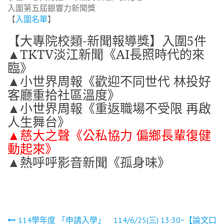
入圍第五屆銀響力新聞獎
【
入圍名單
】
【大專院校類-新聞報導獎】入圍5件
▲TKTV淡江新聞《AI長照時代的來
臨》
▲小世界周報《歡迎不同世代 林投好
客廳重拾社區溫度》
▲小世界周報《重返職場不受限 再啟
人生舞台》
▲慈大之聲《公私協力 偏鄉長輩復健
動起來》
▲熱呼呼影音新聞《孤身味》
114學年度 「申請入學」
114/6/25(三) 13:30~【論文口