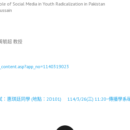
le of Social Media in Youth Radicalization in Pakistan
sain
黃毓超 教授
ity_content.asp?app_no=1140319023
口試：惠琪廷同學 (地點：2D101)
114/3/26(三) 11:20~傳播