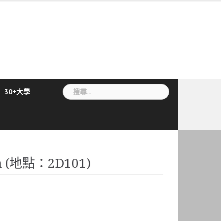
搜
30+大學
尋
關
鍵
字:
n (地點：2D101)