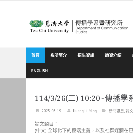
Skip
to
content
首頁
系所簡介
招生資訊
師資介紹
ENGLISH
114/3/26(三) 10:20~傳播
2025-03-19
Huang Li-Ming
新聞訊息
,
論
論文題目：
(中文) 全球化下的極端主義，以及社群媒體在