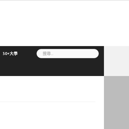
搜
30+大學
尋
關
鍵
字: