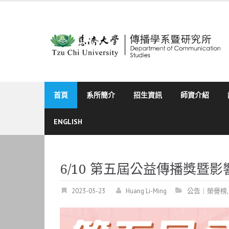
Skip
to
content
首頁
系所簡介
招生資訊
師資介紹
ENGLISH
6/10 第五屆公益傳播獎暨
2023-05-23
Huang Li-Ming
公告｜榮譽榜