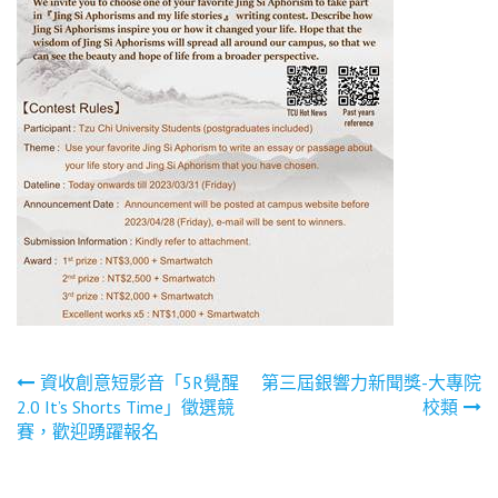
文
資收創意短影音「5R覺醒
第三屆銀響力新聞獎-大專院
2.0 It’s Shorts Time」徵選競
校類
章
賽，歡迎踴躍報名
導