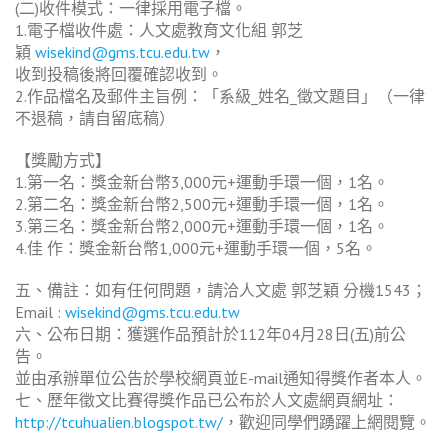
(二)收件模式：一律採用電子檔。
1.電子檔收件處：人文處教育文化組 郭芝
穎
wisekind@gms.tcu.edu.tw
，
收到投稿後將回覆確認收到。
2.作品檔名及郵件主旨例：「系級_姓名_徵文題目」（一律
不退稿，請自留底稿）
【獎勵方式】
1.第一名：獎金新台幣3,000元+運動手環一個，1名。
2.第二名：獎金新台幣2,500元+運動手環一個，1名。
3.第三名：獎金新台幣2,000元+運動手環一個，1名。
4.佳 作：獎金新台幣1,000元+運動手環一個，5名。
五、備註：如有任何問題，請洽人文處 郭芝穎 分機1543；
Email :
wisekind@gms.tcu.edu.tw
六、公布日期：獲選作品預計於112年04月28日(五)前公
告。
並由承辦單位公告於學校網頁並E-mail通知得獎作者本人。
七、歷年徵文比賽得獎作品已公布於人文處網頁網址：
http://tcuhualien.blogspot.tw/
，歡迎同學們踴躍上網閱覽。