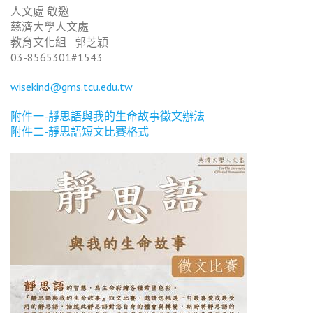
人文處 敬邀
慈濟大學人文處
教育文化組 郭芝穎
03-8565301#1543
wisekind@gms.tcu.edu.tw
附件一-靜思語與我的生命故事徵文辦法
附件二-靜思語短文比賽格式