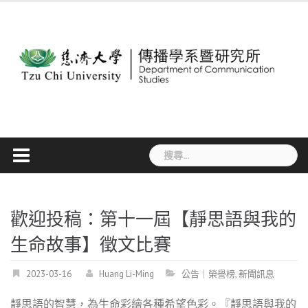
Skip
to
content
搜
尋
關
鍵
字:
歡迎投稿：第十一屆【靜思語與我的
生命故事】徵文比賽
2023-03-16
Huang Li-Ming
公告｜榮譽榜
,
新聞訊息
靜思語的智慧，為生命彩繪各種希望色彩。『靜思語與我的