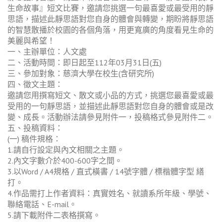
生命故事』短文比賽，邀請您挑選一句最喜愛或最受用的靜
思語，描述此靜思語對您自身的體會與轉變，期盼將靜思語
的智慧散播於校園的各個角落，用更寬廣的角度看見生命的
美麗與希望！
一、主辦單位：人文處
二、活動時間：即日起至112年03月31日(五)
三、參加對象：慈濟大學在校生(含研究所)
四、徵文主題：
邀請您用撰寫短文、散文或小品的方式，挑選您最喜愛或最
受用的一句靜思語，並描述此靜思語對您自身的體會或是改
變、成長。活動辦法請參見附件一，投稿格式參見附件二。
五、投稿資料：
(一) 稿件規格：
1.請自行設定與內文相關之主題。
2.內文字數介於400-600字之間。
3.以Word / A4規格 / 直式橫書 / 14號字體 / 標楷體字型 繕
打。
4.作品需打上作者資料：真實姓名、就讀系所年級、學號、
聯絡電話、E-mail。
5.請下載附件二表格撰寫。